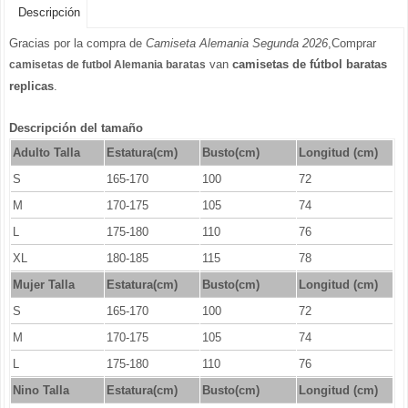
Descripción
Gracias por la compra de
Camiseta Alemania Segunda 2026
,Comprar
van
camisetas de fútbol baratas
camisetas de futbol Alemania baratas
replicas
.
Descripción del tamaño
Adulto Talla
Estatura(cm)
Busto(cm)
Longitud (cm)
S
165-170
100
72
M
170-175
105
74
L
175-180
110
76
XL
180-185
115
78
Mujer Talla
Estatura(cm)
Busto(cm)
Longitud (cm)
S
165-170
100
72
M
170-175
105
74
L
175-180
110
76
Nino Talla
Estatura(cm)
Busto(cm)
Longitud (cm)