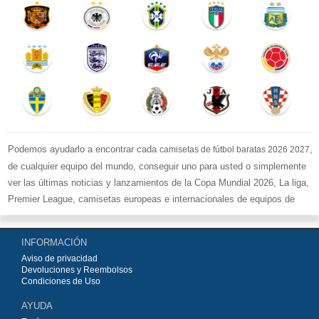
Podemos ayudarlo a encontrar cada
,
camisetas de fútbol baratas 2026 2027
de cualquier equipo del mundo, conseguir uno para usted o simplemente
ver las últimas noticias y lanzamientos de la Copa Mundial 2026, La liga,
Premier League, camisetas europeas e internacionales de equipos de
fútbol y kits.
Compre
camisetas de fútbol baratas replicas
en la tienda deportiva
INFORMACIÓN
más grande de Europa. ¡Grandes ofertas en todas las camisetas del club
Aviso de privacidad
de fútbol, ​​kits europeos e internacionales, todo a los precios más bajos!
Devoluciones y Reembolsos
Compre nuestra gran selección de
camisetas de fútbol
, ​​Pantalones,
Condiciones de Uso
equipaciones, camisetas y un portero a partir de €15.5. Diseños de fútbol
AYUDA
únicos. Envío rápido y envío gratuito en pedidos superiores a €99.