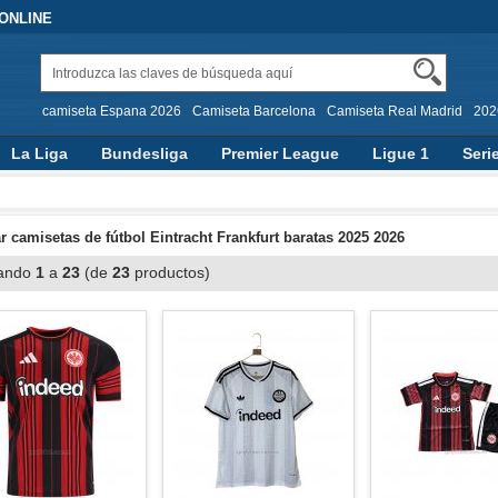
 ONLINE
camiseta Espana 2026
Camiseta Barcelona
Camiseta Real Madrid
202
La Liga
Bundesliga
Premier League
Ligue 1
Seri
 camisetas de fútbol Eintracht Frankfurt baratas 2025 2026
ando
1
a
23
(de
23
productos)