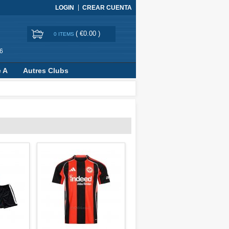
LOGIN
CREAR CUENTA
(
€0.00
)
0 ITEMS
6
e A
Autres Clubs