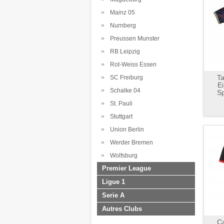
Mainz 05
Nurnberg
Preussen Munster
RB Leipzig
Rot-Weiss Essen
Ta
SC Freiburg
Ei
Schalke 04
Sp
St. Pauli
Stuttgart
Union Berlin
Werder Bremen
Wolfsburg
Premier League
Ligue 1
Serie A
Autres Clubs
Ca