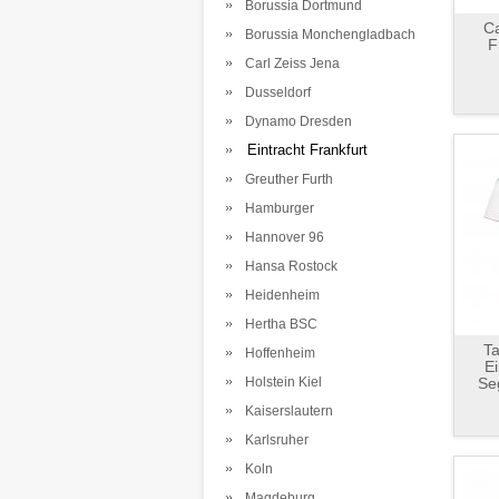
Borussia Dortmund
Ca
Borussia Monchengladbach
F
Carl Zeiss Jena
Dusseldorf
Dynamo Dresden
Eintracht Frankfurt
Greuther Furth
Hamburger
Hannover 96
Hansa Rostock
Heidenheim
Hertha BSC
Ta
Hoffenheim
Ei
Holstein Kiel
Se
Kaiserslautern
Karlsruher
Koln
Magdeburg