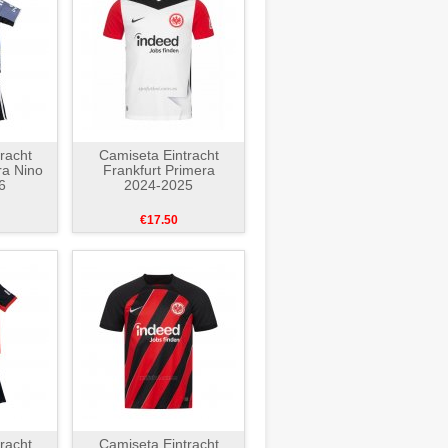
racht
Camiseta Eintracht
ra Nino
Frankfurt Primera
6
2024-2025
€17.50
racht
Camiseta Eintracht