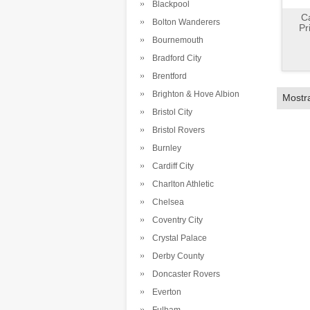
Blackpool
C
Bolton Wanderers
Pr
Bournemouth
Bradford City
Brentford
Brighton & Hove Albion
Mostr
Bristol City
Bristol Rovers
Burnley
Cardiff City
Charlton Athletic
Chelsea
Coventry City
Crystal Palace
Derby County
Doncaster Rovers
Everton