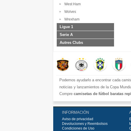
West Ham
Wolves
Wrexham
Ligue 1
Serie A
Autres Clubs
Podemos ayudarlo a encontrar cada
camis
noticias y lanzamientos de la Copa Mundia
Compre
camisetas de fútbol baratas rep
europeos e internacionales, todo a los pr
Compre nuestra gran selección de
camise
INFORMACIÓN
rápido y envío gratuito en pedidos superio
Aviso de privacidad
Devoluciones y Reembolsos
Condiciones de Uso
G