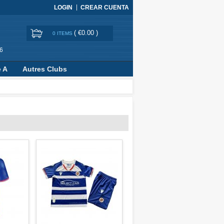
LOGIN
CREAR CUENTA
(
€0.00
)
0 ITEMS
6
e A
Autres Clubs