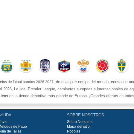
, de cualquier equipo del mundo, conseguir un
etas de fútbol baratas 2026 2027
l 2026, La liga, Premier League, camisetas europeas e internacionales de equ
licas
en la tienda deportiva más grande de Europa. ¡Grandes ofertas en todas la
ecios más bajos!
tas de fútbol
, ​​Pantalones, equipaciones, camisetas y un portero a partir de
AYUDA
SOBRE NOSOTROS
res a €99.
Envío
Sobre Nosotros
Métodos de Pago
Mapa del sitio
uía de Tallas
Noticias