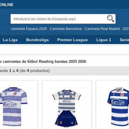
 ONLINE
camiseta Espana 2026
Camiseta Barcelona
Camiseta Real Madrid
202
La Liga
Bundesliga
Premier League
Ligue 1
Seri
 camisetas de fútbol Reading baratas 2025 2026
ando
1
a
4
(de
4
productos)