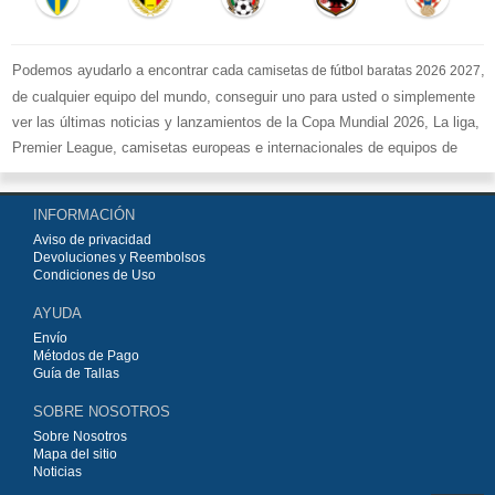
Podemos ayudarlo a encontrar cada
,
camisetas de fútbol baratas 2026 2027
de cualquier equipo del mundo, conseguir uno para usted o simplemente
ver las últimas noticias y lanzamientos de la Copa Mundial 2026, La liga,
Premier League, camisetas europeas e internacionales de equipos de
fútbol y kits.
Compre
camisetas de fútbol baratas replicas
en la tienda deportiva
INFORMACIÓN
más grande de Europa. ¡Grandes ofertas en todas las camisetas del club
Aviso de privacidad
de fútbol, ​​kits europeos e internacionales, todo a los precios más bajos!
Devoluciones y Reembolsos
Compre nuestra gran selección de
camisetas de fútbol
, ​​Pantalones,
Condiciones de Uso
equipaciones, camisetas y un portero a partir de €15.5. Diseños de fútbol
AYUDA
únicos. Envío rápido y envío gratuito en pedidos superiores a €99.
Envío
Métodos de Pago
Guía de Tallas
SOBRE NOSOTROS
Sobre Nosotros
Mapa del sitio
Noticias