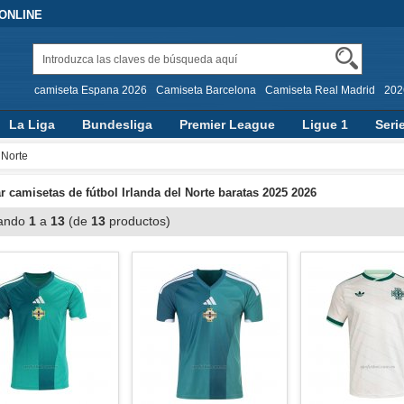
 ONLINE
camiseta Espana 2026
Camiseta Barcelona
Camiseta Real Madrid
202
La Liga
Bundesliga
Premier League
Ligue 1
Seri
 Norte
 camisetas de fútbol Irlanda del Norte baratas 2025 2026
ando
1
a
13
(de
13
productos)