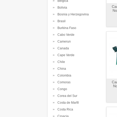
Belgica
Cam
Bolivia
No
Bosnia y Herzegovina
Brasil
Burkina Faso
Cabo Verde
Camerun
Canada
Cape Verde
Chile
China
Colombia
Cam
Comoras
No
Congo
Corea del Sur
Costa de Marfil
Costa Rica
Croacia