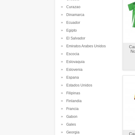
Curazao
Dinamarca
Ecuador
Egipto
El Salvador
Emiratos Arabes Unidos
Cam
No
Escocia
Eslovaquia
Eslovenia
Espana
Estados Unidos
Filipinas
Finlandia
Francia
Gabon
Gales
Georgia
Cam