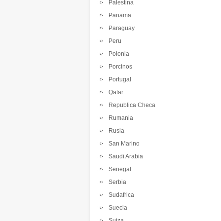
Palestina
Panama
Paraguay
Peru
Polonia
Porcinos
Portugal
Qatar
Republica Checa
Rumania
Rusia
San Marino
Saudi Arabia
Senegal
Serbia
Sudafrica
Suecia
Suiza