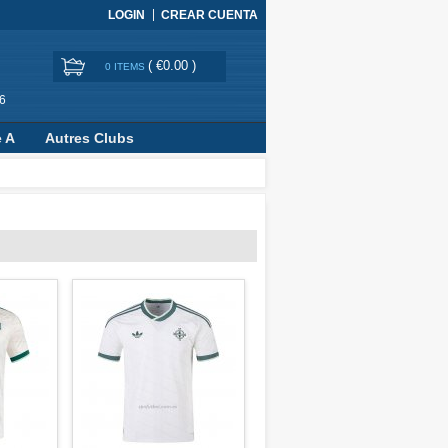
LOGIN
CREAR CUENTA
(
€0.00
)
0 ITEMS
6
e A
Autres Clubs