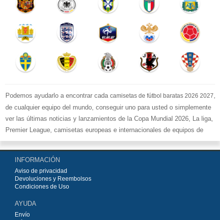
Podemos ayudarlo a encontrar cada
,
camisetas de fútbol baratas 2026 2027
de cualquier equipo del mundo, conseguir uno para usted o simplemente
ver las últimas noticias y lanzamientos de la Copa Mundial 2026, La liga,
Premier League, camisetas europeas e internacionales de equipos de
fútbol y kits.
Compre
camisetas de fútbol baratas replicas
en la tienda deportiva
INFORMACIÓN
más grande de Europa. ¡Grandes ofertas en todas las camisetas del club
Aviso de privacidad
de fútbol, ​​kits europeos e internacionales, todo a los precios más bajos!
Devoluciones y Reembolsos
Compre nuestra gran selección de
camisetas de fútbol
, ​​Pantalones,
Condiciones de Uso
equipaciones, camisetas y un portero a partir de €15.5. Diseños de fútbol
AYUDA
únicos. Envío rápido y envío gratuito en pedidos superiores a €99.
Envío