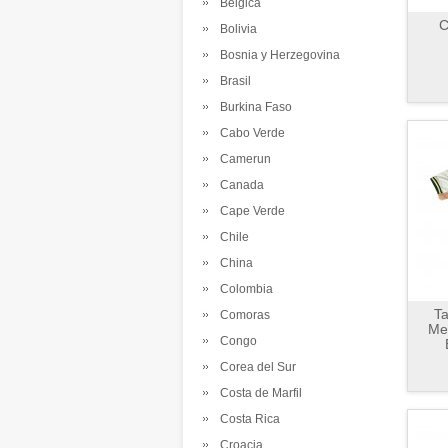
Belgica
C
Bolivia
Bosnia y Herzegovina
Brasil
Burkina Faso
Cabo Verde
Camerun
Canada
Cape Verde
Chile
China
Colombia
Ta
Comoras
Me
Congo
Corea del Sur
Costa de Marfil
Costa Rica
Croacia