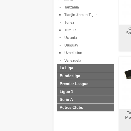
Tanzania
Tianjin Jinmen Tiger
Tunez
C
Turquia
Sp
Ucrania
Uruguay
Uzbekistan
Venezuela
La Liga
Bundesliga
Premier League
Ligue 1
Serie A
Autres Clubs
Ta
Me