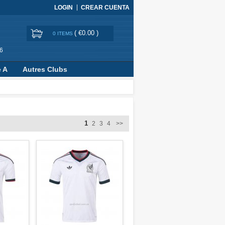
LOGIN
CREAR CUENTA
(
€0.00
)
0 ITEMS
6
e A
Autres Clubs
1
2
3
4
>>