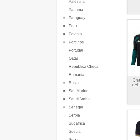
Palestina
Panama
Paraguay
Peru
Polonia
Porcinos
Portugal
Qatar
Republica Checa
Rumania
Cha
Rusia
del
San Marino
Saudi Arabia
Senegal
Serbia
Sudafrica
Suecia
Suiza