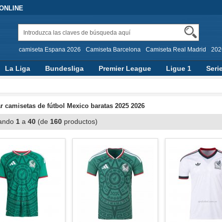
 ONLINE
camiseta Espana 2026
Camiseta Barcelona
Camiseta Real Madrid
202
La Liga
Bundesliga
Premier League
Ligue 1
Seri
 camisetas de fútbol Mexico baratas 2025 2026
ando
1
a
40
(de
160
productos)