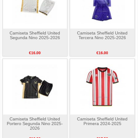
Camiseta Sheffield United
Camiseta Sheffield United
Segunda Nino 2025-2026
Tercera Nino 2025-2026
€16.00
€16.00
Camiseta Sheffield United
Camiseta Sheffield United
Portero Segunda Nino 2025-
Primera 2024-2025
2026