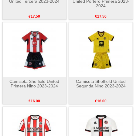
United Tercera 2023-2024
United Portero Primera 2023-
2024
€17.50
€17.50
Camiseta Sheffield United
Camiseta Sheffield United
Primera Nino 2023-2024
Segunda Nino 2023-2024
€16.00
€16.00