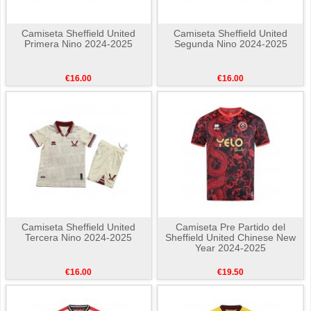
Camiseta Sheffield United
Camiseta Sheffield United
Primera Nino 2024-2025
Segunda Nino 2024-2025
€16.00
€16.00
Camiseta Sheffield United
Camiseta Pre Partido del
Tercera Nino 2024-2025
Sheffield United Chinese New
Year 2024-2025
€16.00
€19.50