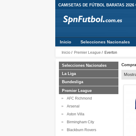
CAMISETAS DE FÚTBOL BARATAS 2026
Inicio
Selecciones Nacionales
Inicio
/
Premier League
/ Everton
Comprar
Selecciones Nacionales
La Liga
Mostr
Bundesliga
Premier League
AFC Richmond
Arsenal
Aston Villa
Birmingham City
Blackburn Rovers