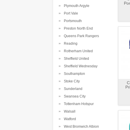
Por
Plymouth Argyle
Port Vale
Portsmouth
Preston North End
Queens Park Rangers
Reading
Rotherham United
Sheffield United
Sheffield Wednesday
Southampton
Stoke City
C
Pr
Sunderland
Swansea City
Tottenham Hotspur
Walsall
Watford
West Bromwich Albion