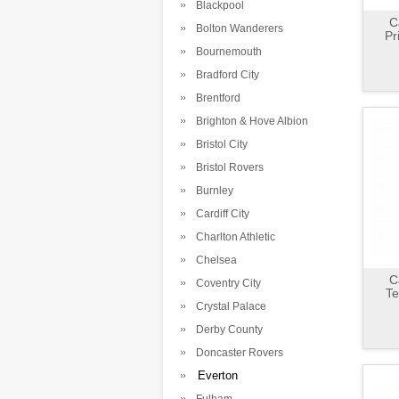
Blackpool
C
Bolton Wanderers
Pr
Bournemouth
Bradford City
Brentford
Brighton & Hove Albion
Bristol City
Bristol Rovers
Burnley
Cardiff City
Charlton Athletic
Chelsea
C
Coventry City
Te
Crystal Palace
Derby County
Doncaster Rovers
Everton