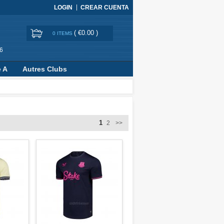
LOGIN
CREAR CUENTA
(
€0.00
)
0 ITEMS
6
e A
Autres Clubs
1
2
>>