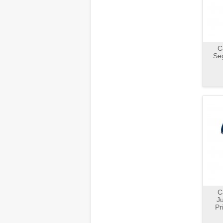
C
Se
C
J
Pr