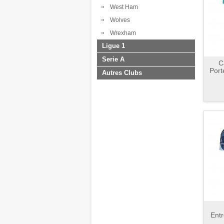
West Ham
Wolves
Wrexham
Ligue 1
Serie A
C
Port
Autres Clubs
Ent