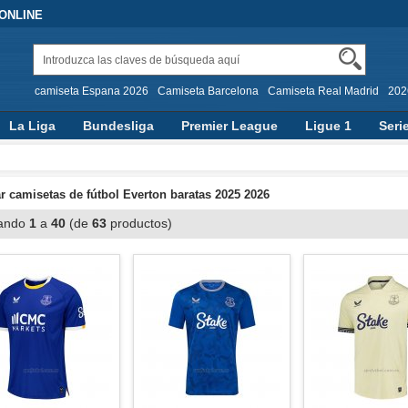
 ONLINE
camiseta Espana 2026
Camiseta Barcelona
Camiseta Real Madrid
202
La Liga
Bundesliga
Premier League
Ligue 1
Seri
 camisetas de fútbol Everton baratas 2025 2026
ando
1
a
40
(de
63
productos)