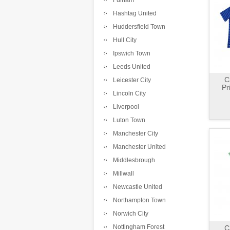
Fulham
Hashtag United
Huddersfield Town
Hull City
Ipswich Town
Leeds United
C
Leicester City
Pr
Lincoln City
Liverpool
Luton Town
Manchester City
Manchester United
Middlesbrough
Millwall
Newcastle United
Northampton Town
Norwich City
Nottingham Forest
C