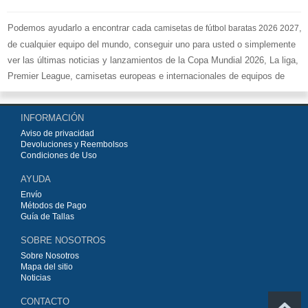
Podemos ayudarlo a encontrar cada
,
camisetas de fútbol baratas 2026 2027
de cualquier equipo del mundo, conseguir uno para usted o simplemente
ver las últimas noticias y lanzamientos de la Copa Mundial 2026, La liga,
Premier League, camisetas europeas e internacionales de equipos de
fútbol y kits.
Compre
camisetas de fútbol baratas replicas
en la tienda deportiva
INFORMACIÓN
más grande de Europa. ¡Grandes ofertas en todas las camisetas del club
Aviso de privacidad
de fútbol, ​​kits europeos e internacionales, todo a los precios más bajos!
Devoluciones y Reembolsos
Compre nuestra gran selección de
camisetas de fútbol
, ​​Pantalones,
Condiciones de Uso
equipaciones, camisetas y un portero a partir de €15.5. Diseños de fútbol
AYUDA
únicos. Envío rápido y envío gratuito en pedidos superiores a €99.
Envío
Métodos de Pago
Guía de Tallas
SOBRE NOSOTROS
Sobre Nosotros
Mapa del sitio
Noticias
CONTACTO