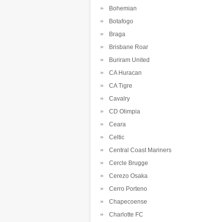
Bohemian
Botafogo
Braga
Brisbane Roar
Buriram United
CA Huracan
CA Tigre
Cavalry
CD Olimpia
Ceara
Celtic
Central Coast Mariners
Cercle Brugge
Cerezo Osaka
Cerro Porteno
Chapecoense
Charlotte FC