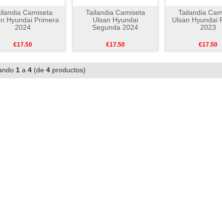
ilandia Camiseta
Tailandia Camiseta
Tailandia Cam
an Hyundai Primera
Ulsan Hyundai
Ulsan Hyundai 
2024
Segunda 2024
2023
€17.50
€17.50
€17.50
ando
1
a
4
(de
4
productos)