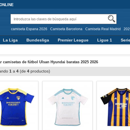
 ONLINE
camiseta Espana 2026
Camiseta Barcelona
Camiseta Real Madrid
202
La Liga
Bundesliga
Premier League
Ligue 1
Seri
 camisetas de fútbol Ulsan Hyundai baratas 2025 2026
ando
1
a
4
(de
4
productos)