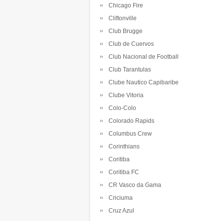
Chicago Fire
Cliftonville
Club Brugge
Club de Cuervos
Club Nacional de Football
Club Tarantulas
Clube Nautico Capibaribe
Clube Vitoria
Colo-Colo
Colorado Rapids
Columbus Crew
Corinthians
Coritiba
Coritiba FC
CR Vasco da Gama
Criciuma
Cruz Azul