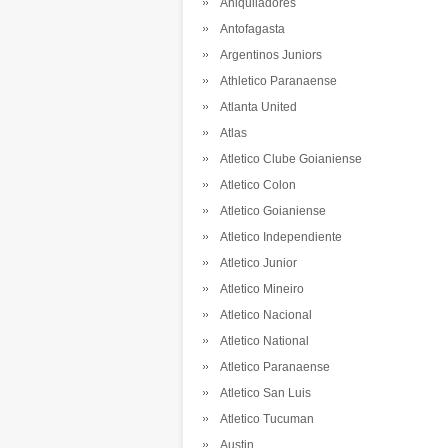
Aniquiladores
Antofagasta
Argentinos Juniors
Athletico Paranaense
Atlanta United
Atlas
Atletico Clube Goianiense
Atletico Colon
Atletico Goianiense
Atletico Independiente
Atletico Junior
Atletico Mineiro
Atletico Nacional
Atletico National
Atletico Paranaense
Atletico San Luis
Atletico Tucuman
Austin