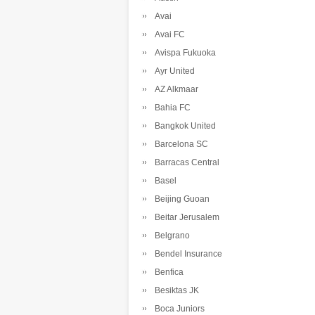
Avai
Avai FC
Avispa Fukuoka
Ayr United
AZ Alkmaar
Bahia FC
Bangkok United
Barcelona SC
Barracas Central
Basel
Beijing Guoan
Beitar Jerusalem
Belgrano
Bendel Insurance
Benfica
Besiktas JK
Boca Juniors