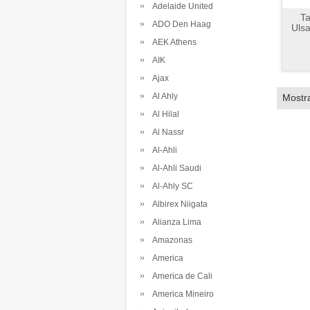
Adelaide United
Ta
ADO Den Haag
Uls
AEK Athens
AIK
Ajax
Al Ahly
Mostr
Al Hilal
Al Nassr
Al-Ahli
Al-Ahli Saudi
Al-Ahly SC
Albirex Niigata
Alianza Lima
Amazonas
America
America de Cali
America Mineiro