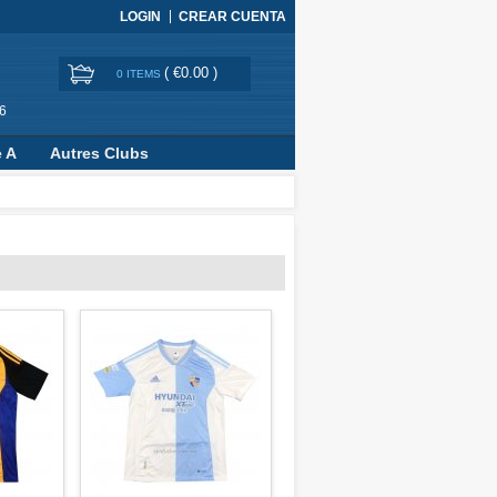
LOGIN
CREAR CUENTA
(
€0.00
)
0 ITEMS
6
e A
Autres Clubs