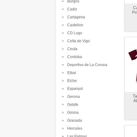
Burgos
C
Cadiz
Pr
Cartagena
Castellon
CD Lugo
Celta de Vigo
Ceuta
Cordoba
Deportivo de La Coruna
Eibar
Elche
Espanyol
Ta
Gerona
A
Getafe
Girona
Granada
Hercules
Las Palmas