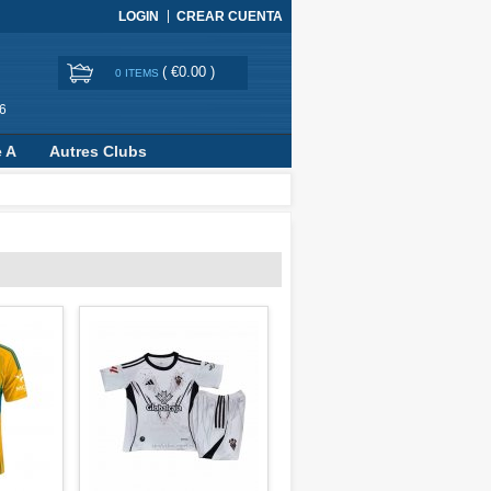
LOGIN
CREAR CUENTA
(
€0.00
)
0 ITEMS
6
e A
Autres Clubs