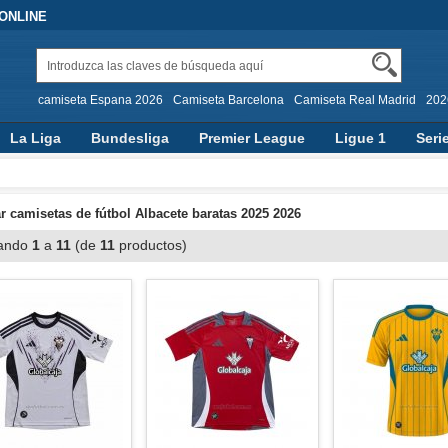
 ONLINE
camiseta Espana 2026
Camiseta Barcelona
Camiseta Real Madrid
202
La Liga
Bundesliga
Premier League
Ligue 1
Seri
 camisetas de fútbol Albacete baratas 2025 2026
ando
1
a
11
(de
11
productos)