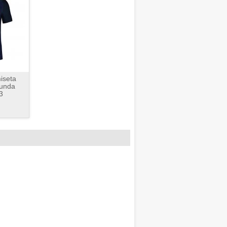
iseta
gunda
3