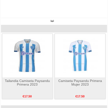
Tailandia Camiseta Paysandu
Camiseta Paysandu Primera
Primera 2023
Mujer 2023
€17.50
€17.50