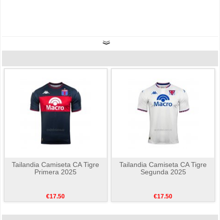
Tailandia Camiseta CA Tigre
Tailandia Camiseta CA Tigre
Primera 2025
Segunda 2025
€17.50
€17.50