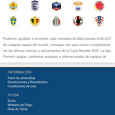
Podemos ayudarlo a encontrar cada
,
camisetas de fútbol baratas 2026 2027
de cualquier equipo del mundo, conseguir uno para usted o simplemente
ver las últimas noticias y lanzamientos de la Copa Mundial 2026, La liga,
Premier League, camisetas europeas e internacionales de equipos de
fútbol y kits.
Compre
camisetas de fútbol baratas replicas
en la tienda deportiva
INFORMACIÓN
más grande de Europa. ¡Grandes ofertas en todas las camisetas del club
Aviso de privacidad
de fútbol, ​​kits europeos e internacionales, todo a los precios más bajos!
Devoluciones y Reembolsos
Compre nuestra gran selección de
camisetas de fútbol
, ​​Pantalones,
Condiciones de Uso
equipaciones, camisetas y un portero a partir de €15.5. Diseños de fútbol
AYUDA
únicos. Envío rápido y envío gratuito en pedidos superiores a €99.
Envío
Métodos de Pago
Guía de Tallas