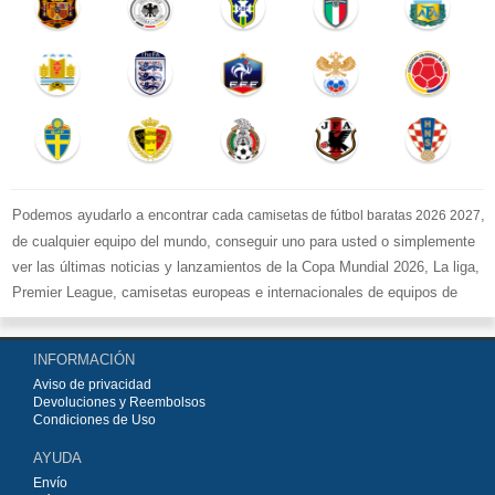
Podemos ayudarlo a encontrar cada
,
camisetas de fútbol baratas 2026 2027
de cualquier equipo del mundo, conseguir uno para usted o simplemente
ver las últimas noticias y lanzamientos de la Copa Mundial 2026, La liga,
Premier League, camisetas europeas e internacionales de equipos de
fútbol y kits.
Compre
camisetas de fútbol baratas replicas
en la tienda deportiva
INFORMACIÓN
más grande de Europa. ¡Grandes ofertas en todas las camisetas del club
Aviso de privacidad
de fútbol, ​​kits europeos e internacionales, todo a los precios más bajos!
Devoluciones y Reembolsos
Compre nuestra gran selección de
camisetas de fútbol
, ​​Pantalones,
Condiciones de Uso
equipaciones, camisetas y un portero a partir de €15.5. Diseños de fútbol
AYUDA
únicos. Envío rápido y envío gratuito en pedidos superiores a €99.
Envío