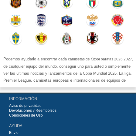
Podemos ayudarlo a encontrar cada
,
camisetas de fútbol baratas 2026 2027
de cualquier equipo del mundo, conseguir uno para usted o simplemente
ver las últimas noticias y lanzamientos de la Copa Mundial 2026, La liga,
Premier League, camisetas europeas e internacionales de equipos de
fútbol y kits.
Compre
camisetas de fútbol baratas replicas
en la tienda deportiva
INFORMACIÓN
más grande de Europa. ¡Grandes ofertas en todas las camisetas del club
Aviso de privacidad
de fútbol, ​​kits europeos e internacionales, todo a los precios más bajos!
Devoluciones y Reembolsos
Compre nuestra gran selección de
camisetas de fútbol
, ​​Pantalones,
Condiciones de Uso
equipaciones, camisetas y un portero a partir de €15.5. Diseños de fútbol
AYUDA
únicos. Envío rápido y envío gratuito en pedidos superiores a €99.
Envío