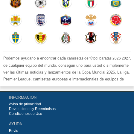
Podemos ayudarlo a encontrar cada
,
camisetas de fútbol baratas 2026 2027
de cualquier equipo del mundo, conseguir uno para usted o simplemente
ver las últimas noticias y lanzamientos de la Copa Mundial 2026, La liga,
Premier League, camisetas europeas e internacionales de equipos de
fútbol y kits.
Compre
camisetas de fútbol baratas replicas
en la tienda deportiva
INFORMACIÓN
más grande de Europa. ¡Grandes ofertas en todas las camisetas del club
Aviso de privacidad
de fútbol, ​​kits europeos e internacionales, todo a los precios más bajos!
Devoluciones y Reembolsos
Compre nuestra gran selección de
camisetas de fútbol
, ​​Pantalones,
Condiciones de Uso
equipaciones, camisetas y un portero a partir de €15.5. Diseños de fútbol
AYUDA
únicos. Envío rápido y envío gratuito en pedidos superiores a €99.
Envío