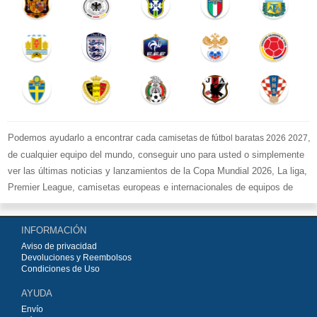
Podemos ayudarlo a encontrar cada
,
camisetas de fútbol baratas 2026 2027
de cualquier equipo del mundo, conseguir uno para usted o simplemente
ver las últimas noticias y lanzamientos de la Copa Mundial 2026, La liga,
Premier League, camisetas europeas e internacionales de equipos de
fútbol y kits.
Compre
camisetas de fútbol baratas replicas
en la tienda deportiva
INFORMACIÓN
más grande de Europa. ¡Grandes ofertas en todas las camisetas del club
Aviso de privacidad
de fútbol, ​​kits europeos e internacionales, todo a los precios más bajos!
Devoluciones y Reembolsos
Compre nuestra gran selección de
camisetas de fútbol
, ​​Pantalones,
Condiciones de Uso
equipaciones, camisetas y un portero a partir de €15.5. Diseños de fútbol
AYUDA
únicos. Envío rápido y envío gratuito en pedidos superiores a €99.
Envío