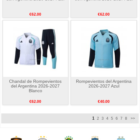
€62.00
€62.00
Chandal de Rompevientos
Rompevientos del Argentina
del Argentina 2026-2027
2026-2027 Azul
Blanco
€62.00
€40.00
1
2
3
4
5
6
7
8
>>