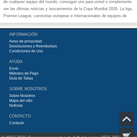
de cualquier equipo del mundo, conseguir uno para usted o simplemente
ver las últimas noticias y lanzamientos de la Copa Mundial 2026, La liga,
Premier League, camisetas europeas e internacionales de equipos de
fútbol y kits.
Compre
camisetas de fútbol baratas replicas
en la tienda deportiva
INFORMACIÓN
más grande de Europa. ¡Grandes ofertas en todas las camisetas del club
Aviso de privacidad
de fútbol, ​​kits europeos e internacionales, todo a los precios más bajos!
Devoluciones y Reembolsos
Compre nuestra gran selección de
camisetas de fútbol
, ​​Pantalones,
Condiciones de Uso
equipaciones, camisetas y un portero a partir de €15.5. Diseños de fútbol
AYUDA
únicos. Envío rápido y envío gratuito en pedidos superiores a €99.
Envío
Métodos de Pago
Guía de Tallas
SOBRE NOSOTROS
Sobre Nosotros
Mapa del sitio
Noticias
CONTACTO
Contacto