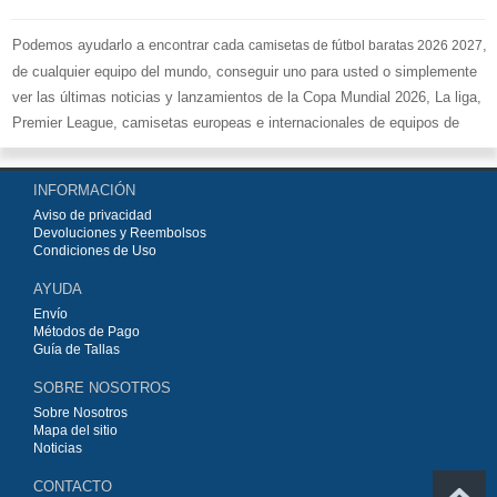
Podemos ayudarlo a encontrar cada
,
camisetas de fútbol baratas 2026 2027
de cualquier equipo del mundo, conseguir uno para usted o simplemente
ver las últimas noticias y lanzamientos de la Copa Mundial 2026, La liga,
Premier League, camisetas europeas e internacionales de equipos de
fútbol y kits.
Compre
camisetas de fútbol baratas replicas
en la tienda deportiva
INFORMACIÓN
más grande de Europa. ¡Grandes ofertas en todas las camisetas del club
Aviso de privacidad
de fútbol, ​​kits europeos e internacionales, todo a los precios más bajos!
Devoluciones y Reembolsos
Compre nuestra gran selección de
camisetas de fútbol
, ​​Pantalones,
Condiciones de Uso
equipaciones, camisetas y un portero a partir de €15.5. Diseños de fútbol
AYUDA
únicos. Envío rápido y envío gratuito en pedidos superiores a €99.
Envío
Métodos de Pago
Guía de Tallas
SOBRE NOSOTROS
Sobre Nosotros
Mapa del sitio
Noticias
CONTACTO