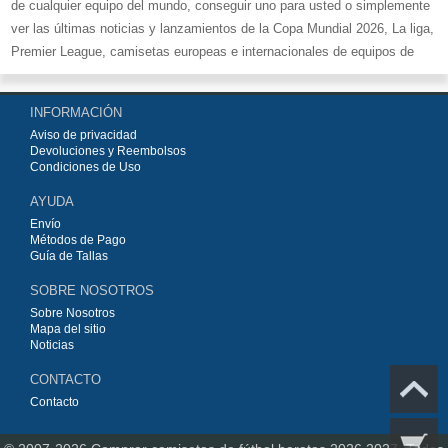
de cualquier equipo del mundo, conseguir uno para usted o simplemente
ver las últimas noticias y lanzamientos de la Copa Mundial 2026, La liga,
Premier League, camisetas europeas e internacionales de equipos de
fútbol y kits.
Compre
camisetas de fútbol baratas replicas
en la tienda deportiva
INFORMACIÓN
más grande de Europa. ¡Grandes ofertas en todas las camisetas del club
Aviso de privacidad
de fútbol, ​​kits europeos e internacionales, todo a los precios más bajos!
Devoluciones y Reembolsos
Compre nuestra gran selección de
camisetas de fútbol
, ​​Pantalones,
Condiciones de Uso
equipaciones, camisetas y un portero a partir de €15.5. Diseños de fútbol
AYUDA
únicos. Envío rápido y envío gratuito en pedidos superiores a €99.
Envío
Métodos de Pago
Guía de Tallas
SOBRE NOSOTROS
Sobre Nosotros
Mapa del sitio
Noticias
CONTACTO
Contacto