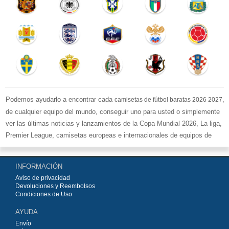
Podemos ayudarlo a encontrar cada
,
camisetas de fútbol baratas 2026 2027
de cualquier equipo del mundo, conseguir uno para usted o simplemente
ver las últimas noticias y lanzamientos de la Copa Mundial 2026, La liga,
Premier League, camisetas europeas e internacionales de equipos de
fútbol y kits.
Compre
camisetas de fútbol baratas replicas
en la tienda deportiva
INFORMACIÓN
más grande de Europa. ¡Grandes ofertas en todas las camisetas del club
Aviso de privacidad
de fútbol, ​​kits europeos e internacionales, todo a los precios más bajos!
Devoluciones y Reembolsos
Compre nuestra gran selección de
camisetas de fútbol
, ​​Pantalones,
Condiciones de Uso
equipaciones, camisetas y un portero a partir de €15.5. Diseños de fútbol
AYUDA
únicos. Envío rápido y envío gratuito en pedidos superiores a €99.
Envío