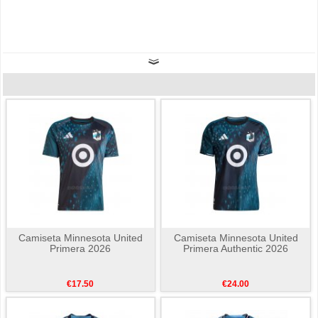
Camiseta Minnesota United
Camiseta Minnesota United
Primera 2026
Primera Authentic 2026
€17.50
€24.00