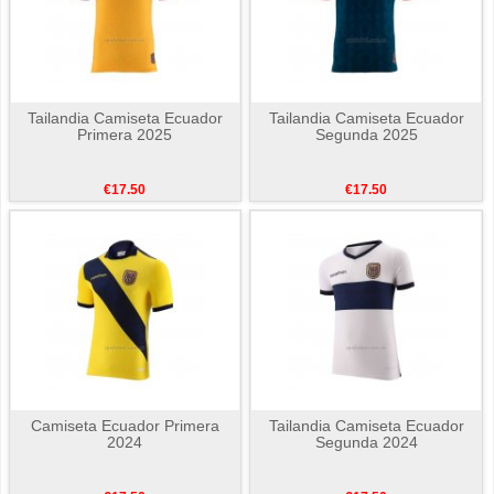
Tailandia Camiseta Ecuador
Tailandia Camiseta Ecuador
Primera 2025
Segunda 2025
€17.50
€17.50
Camiseta Ecuador Primera
Tailandia Camiseta Ecuador
2024
Segunda 2024