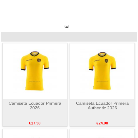
Camiseta Ecuador Primera
Camiseta Ecuador Primera
2026
Authentic 2026
€17.50
€24.00