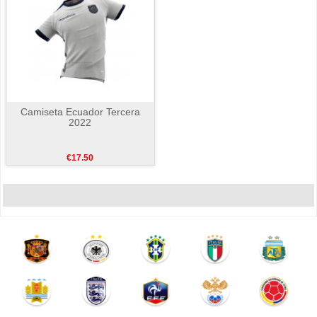
Camiseta Ecuador Tercera
2022
€17.50