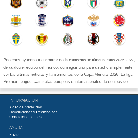
Podemos ayudarlo a encontrar cada
,
camisetas de fútbol baratas 2026 2027
de cualquier equipo del mundo, conseguir uno para usted o simplemente
ver las últimas noticias y lanzamientos de la Copa Mundial 2026, La liga,
Premier League, camisetas europeas e internacionales de equipos de
fútbol y kits.
Compre
camisetas de fútbol baratas replicas
en la tienda deportiva
INFORMACIÓN
más grande de Europa. ¡Grandes ofertas en todas las camisetas del club
Aviso de privacidad
de fútbol, ​​kits europeos e internacionales, todo a los precios más bajos!
Devoluciones y Reembolsos
Compre nuestra gran selección de
camisetas de fútbol
, ​​Pantalones,
Condiciones de Uso
equipaciones, camisetas y un portero a partir de €15.5. Diseños de fútbol
AYUDA
únicos. Envío rápido y envío gratuito en pedidos superiores a €99.
Envío