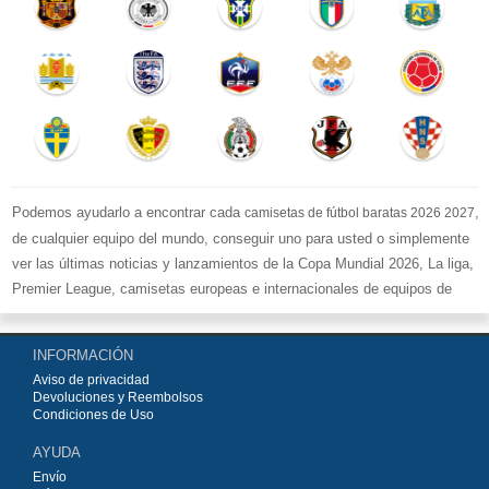
Podemos ayudarlo a encontrar cada
,
camisetas de fútbol baratas 2026 2027
de cualquier equipo del mundo, conseguir uno para usted o simplemente
ver las últimas noticias y lanzamientos de la Copa Mundial 2026, La liga,
Premier League, camisetas europeas e internacionales de equipos de
fútbol y kits.
Compre
camisetas de fútbol baratas replicas
en la tienda deportiva
INFORMACIÓN
más grande de Europa. ¡Grandes ofertas en todas las camisetas del club
Aviso de privacidad
de fútbol, ​​kits europeos e internacionales, todo a los precios más bajos!
Devoluciones y Reembolsos
Compre nuestra gran selección de
camisetas de fútbol
, ​​Pantalones,
Condiciones de Uso
equipaciones, camisetas y un portero a partir de €15.5. Diseños de fútbol
AYUDA
únicos. Envío rápido y envío gratuito en pedidos superiores a €99.
Envío