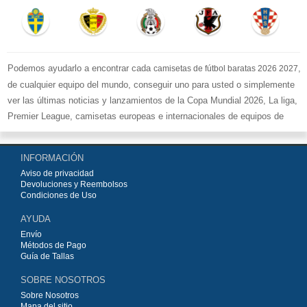
Podemos ayudarlo a encontrar cada
,
camisetas de fútbol baratas 2026 2027
de cualquier equipo del mundo, conseguir uno para usted o simplemente
ver las últimas noticias y lanzamientos de la Copa Mundial 2026, La liga,
Premier League, camisetas europeas e internacionales de equipos de
fútbol y kits.
Compre
camisetas de fútbol baratas replicas
en la tienda deportiva
INFORMACIÓN
más grande de Europa. ¡Grandes ofertas en todas las camisetas del club
Aviso de privacidad
de fútbol, ​​kits europeos e internacionales, todo a los precios más bajos!
Devoluciones y Reembolsos
Compre nuestra gran selección de
camisetas de fútbol
, ​​Pantalones,
Condiciones de Uso
equipaciones, camisetas y un portero a partir de €15.5. Diseños de fútbol
AYUDA
únicos. Envío rápido y envío gratuito en pedidos superiores a €99.
Envío
Métodos de Pago
Guía de Tallas
SOBRE NOSOTROS
Sobre Nosotros
Mapa del sitio