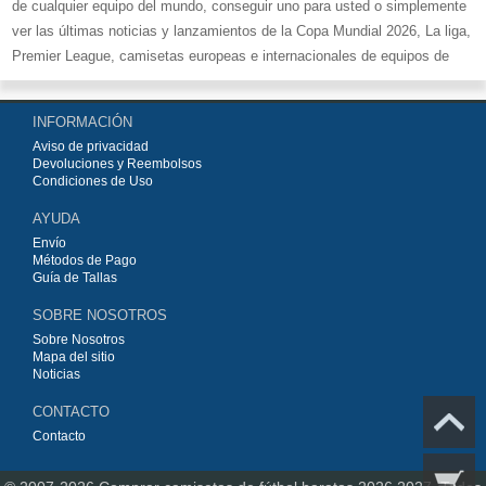
de cualquier equipo del mundo, conseguir uno para usted o simplemente
ver las últimas noticias y lanzamientos de la Copa Mundial 2026, La liga,
Premier League, camisetas europeas e internacionales de equipos de
fútbol y kits.
Compre
camisetas de fútbol baratas replicas
en la tienda deportiva
INFORMACIÓN
más grande de Europa. ¡Grandes ofertas en todas las camisetas del club
Aviso de privacidad
de fútbol, ​​kits europeos e internacionales, todo a los precios más bajos!
Devoluciones y Reembolsos
Compre nuestra gran selección de
camisetas de fútbol
, ​​Pantalones,
Condiciones de Uso
equipaciones, camisetas y un portero a partir de €15.5. Diseños de fútbol
AYUDA
únicos. Envío rápido y envío gratuito en pedidos superiores a €99.
Envío
Métodos de Pago
Guía de Tallas
SOBRE NOSOTROS
Sobre Nosotros
Mapa del sitio
Noticias
CONTACTO
Contacto