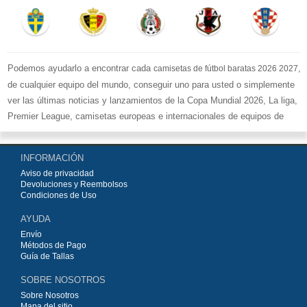
Podemos ayudarlo a encontrar cada
,
camisetas de fútbol baratas 2026 2027
de cualquier equipo del mundo, conseguir uno para usted o simplemente
ver las últimas noticias y lanzamientos de la Copa Mundial 2026, La liga,
Premier League, camisetas europeas e internacionales de equipos de
fútbol y kits.
Compre
camisetas de fútbol baratas replicas
en la tienda deportiva
INFORMACIÓN
más grande de Europa. ¡Grandes ofertas en todas las camisetas del club
Aviso de privacidad
de fútbol, ​​kits europeos e internacionales, todo a los precios más bajos!
Devoluciones y Reembolsos
Compre nuestra gran selección de
camisetas de fútbol
, ​​Pantalones,
Condiciones de Uso
equipaciones, camisetas y un portero a partir de €15.5. Diseños de fútbol
AYUDA
únicos. Envío rápido y envío gratuito en pedidos superiores a €99.
Envío
Métodos de Pago
Guía de Tallas
SOBRE NOSOTROS
Sobre Nosotros
Mapa del sitio