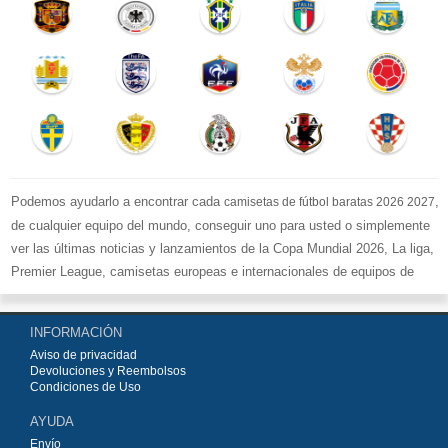
Podemos ayudarlo a encontrar cada
,
camisetas de fútbol baratas 2026 2027
de cualquier equipo del mundo, conseguir uno para usted o simplemente
ver las últimas noticias y lanzamientos de la Copa Mundial 2026, La liga,
Premier League, camisetas europeas e internacionales de equipos de
fútbol y kits.
Compre
camisetas de fútbol baratas replicas
en la tienda deportiva
INFORMACIÓN
más grande de Europa. ¡Grandes ofertas en todas las camisetas del club
Aviso de privacidad
de fútbol, ​​kits europeos e internacionales, todo a los precios más bajos!
Devoluciones y Reembolsos
Compre nuestra gran selección de
camisetas de fútbol
, ​​Pantalones,
Condiciones de Uso
equipaciones, camisetas y un portero a partir de €15.5. Diseños de fútbol
AYUDA
únicos. Envío rápido y envío gratuito en pedidos superiores a €99.
Envío