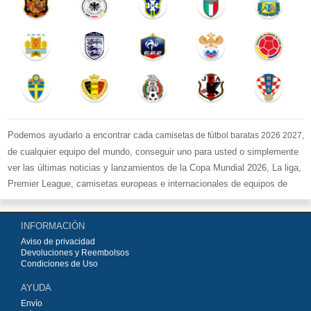
Podemos ayudarlo a encontrar cada
,
camisetas de fútbol baratas 2026 2027
de cualquier equipo del mundo, conseguir uno para usted o simplemente
ver las últimas noticias y lanzamientos de la Copa Mundial 2026, La liga,
Premier League, camisetas europeas e internacionales de equipos de
fútbol y kits.
Compre
camisetas de fútbol baratas replicas
en la tienda deportiva
INFORMACIÓN
más grande de Europa. ¡Grandes ofertas en todas las camisetas del club
Aviso de privacidad
de fútbol, ​​kits europeos e internacionales, todo a los precios más bajos!
Devoluciones y Reembolsos
Compre nuestra gran selección de
camisetas de fútbol
, ​​Pantalones,
Condiciones de Uso
equipaciones, camisetas y un portero a partir de €15.5. Diseños de fútbol
AYUDA
únicos. Envío rápido y envío gratuito en pedidos superiores a €99.
Envío