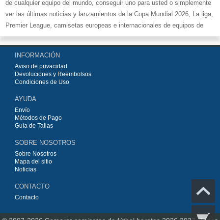
de cualquier equipo del mundo, conseguir uno para usted o simplemente
ver las últimas noticias y lanzamientos de la Copa Mundial 2026, La liga,
Premier League, camisetas europeas e internacionales de equipos de
fútbol y kits.
Compre
camisetas de fútbol baratas replicas
en la tienda deportiva
INFORMACIÓN
más grande de Europa. ¡Grandes ofertas en todas las camisetas del club
Aviso de privacidad
de fútbol, ​​kits europeos e internacionales, todo a los precios más bajos!
Devoluciones y Reembolsos
Compre nuestra gran selección de
camisetas de fútbol
, ​​Pantalones,
Condiciones de Uso
equipaciones, camisetas y un portero a partir de €15.5. Diseños de fútbol
AYUDA
únicos. Envío rápido y envío gratuito en pedidos superiores a €99.
Envío
Métodos de Pago
Guía de Tallas
SOBRE NOSOTROS
Sobre Nosotros
Mapa del sitio
Noticias
CONTACTO
Contacto