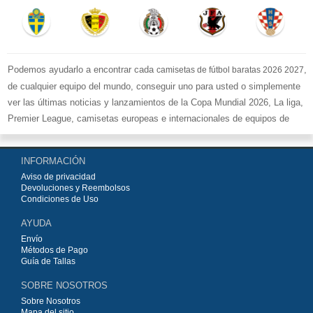
Podemos ayudarlo a encontrar cada
,
camisetas de fútbol baratas 2026 2027
de cualquier equipo del mundo, conseguir uno para usted o simplemente
ver las últimas noticias y lanzamientos de la Copa Mundial 2026, La liga,
Premier League, camisetas europeas e internacionales de equipos de
fútbol y kits.
Compre
camisetas de fútbol baratas replicas
en la tienda deportiva
INFORMACIÓN
más grande de Europa. ¡Grandes ofertas en todas las camisetas del club
Aviso de privacidad
de fútbol, ​​kits europeos e internacionales, todo a los precios más bajos!
Devoluciones y Reembolsos
Compre nuestra gran selección de
camisetas de fútbol
, ​​Pantalones,
Condiciones de Uso
equipaciones, camisetas y un portero a partir de €15.5. Diseños de fútbol
AYUDA
únicos. Envío rápido y envío gratuito en pedidos superiores a €99.
Envío
Métodos de Pago
Guía de Tallas
SOBRE NOSOTROS
Sobre Nosotros
Mapa del sitio