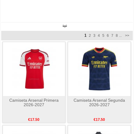
1
2
3
4
5
6
7
8
...
>>
Camiseta Arsenal Primera
Camiseta Arsenal Segunda
2026-2027
2026-2027
€17.50
€17.50