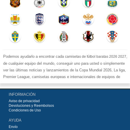
Podemos ayudarlo a encontrar cada
,
camisetas de fútbol baratas 2026 2027
de cualquier equipo del mundo, conseguir uno para usted o simplemente
ver las últimas noticias y lanzamientos de la Copa Mundial 2026, La liga,
Premier League, camisetas europeas e internacionales de equipos de
fútbol y kits.
Compre
camisetas de fútbol baratas replicas
en la tienda deportiva
INFORMACIÓN
más grande de Europa. ¡Grandes ofertas en todas las camisetas del club
Aviso de privacidad
de fútbol, ​​kits europeos e internacionales, todo a los precios más bajos!
Devoluciones y Reembolsos
Compre nuestra gran selección de
camisetas de fútbol
, ​​Pantalones,
Condiciones de Uso
equipaciones, camisetas y un portero a partir de €15.5. Diseños de fútbol
AYUDA
únicos. Envío rápido y envío gratuito en pedidos superiores a €99.
Envío