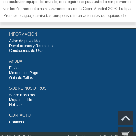
de cualquier equipo del mundo, conseguir uno para usted o simplemente
ver las últimas noticias y lanzamientos de la Copa Mundial 2026, La liga,
Premier League, camisetas europeas e internacionales de equipos de
fútbol y kits.
Compre
camisetas de fútbol baratas replicas
en la tienda deportiva
INFORMACIÓN
más grande de Europa. ¡Grandes ofertas en todas las camisetas del club
Aviso de privacidad
de fútbol, ​​kits europeos e internacionales, todo a los precios más bajos!
Devoluciones y Reembolsos
Compre nuestra gran selección de
camisetas de fútbol
, ​​Pantalones,
Condiciones de Uso
equipaciones, camisetas y un portero a partir de €15.5. Diseños de fútbol
AYUDA
únicos. Envío rápido y envío gratuito en pedidos superiores a €99.
Envío
Métodos de Pago
Guía de Tallas
SOBRE NOSOTROS
Sobre Nosotros
Mapa del sitio
Noticias
CONTACTO
Contacto