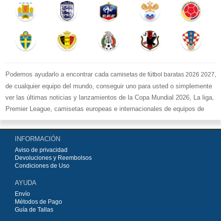
Podemos ayudarlo a encontrar cada
,
camisetas de fútbol baratas 2026 2027
de cualquier equipo del mundo, conseguir uno para usted o simplemente
ver las últimas noticias y lanzamientos de la Copa Mundial 2026, La liga,
Premier League, camisetas europeas e internacionales de equipos de
fútbol y kits.
Compre
camisetas de fútbol baratas replicas
en la tienda deportiva
INFORMACIÓN
más grande de Europa. ¡Grandes ofertas en todas las camisetas del club
Aviso de privacidad
de fútbol, ​​kits europeos e internacionales, todo a los precios más bajos!
Devoluciones y Reembolsos
Compre nuestra gran selección de
camisetas de fútbol
, ​​Pantalones,
Condiciones de Uso
equipaciones, camisetas y un portero a partir de €15.5. Diseños de fútbol
AYUDA
únicos. Envío rápido y envío gratuito en pedidos superiores a €99.
Envío
Métodos de Pago
Guía de Tallas