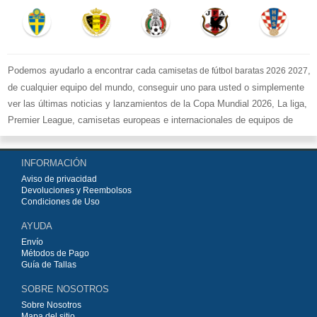
Podemos ayudarlo a encontrar cada
,
camisetas de fútbol baratas 2026 2027
de cualquier equipo del mundo, conseguir uno para usted o simplemente
ver las últimas noticias y lanzamientos de la Copa Mundial 2026, La liga,
Premier League, camisetas europeas e internacionales de equipos de
fútbol y kits.
Compre
camisetas de fútbol baratas replicas
en la tienda deportiva
INFORMACIÓN
más grande de Europa. ¡Grandes ofertas en todas las camisetas del club
Aviso de privacidad
de fútbol, ​​kits europeos e internacionales, todo a los precios más bajos!
Devoluciones y Reembolsos
Compre nuestra gran selección de
camisetas de fútbol
, ​​Pantalones,
Condiciones de Uso
equipaciones, camisetas y un portero a partir de €15.5. Diseños de fútbol
AYUDA
únicos. Envío rápido y envío gratuito en pedidos superiores a €99.
Envío
Métodos de Pago
Guía de Tallas
SOBRE NOSOTROS
Sobre Nosotros
Mapa del sitio