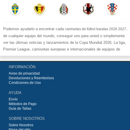
Podemos ayudarlo a encontrar cada
,
camisetas de fútbol baratas 2026 2027
de cualquier equipo del mundo, conseguir uno para usted o simplemente
ver las últimas noticias y lanzamientos de la Copa Mundial 2026, La liga,
Premier League, camisetas europeas e internacionales de equipos de
fútbol y kits.
Compre
camisetas de fútbol baratas replicas
en la tienda deportiva
INFORMACIÓN
más grande de Europa. ¡Grandes ofertas en todas las camisetas del club
Aviso de privacidad
de fútbol, ​​kits europeos e internacionales, todo a los precios más bajos!
Devoluciones y Reembolsos
Compre nuestra gran selección de
camisetas de fútbol
, ​​Pantalones,
Condiciones de Uso
equipaciones, camisetas y un portero a partir de €15.5. Diseños de fútbol
AYUDA
únicos. Envío rápido y envío gratuito en pedidos superiores a €99.
Envío
Métodos de Pago
Guía de Tallas
SOBRE NOSOTROS
Sobre Nosotros
Mapa del sitio