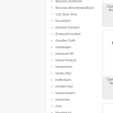
Borussia Dortmund
Cam
Borussia Monchengladbach
Pr
Carl Zeiss Jena
Dusseldorf
Dynamo Dresden
Eintracht Frankfurt
Greuther Furth
Hamburger
Hannover 96
Hansa Rostock
Heidenheim
Hertha BSC
Cam
Hoffenheim
Te
Holstein Kiel
Kaiserslautern
Karlsruher
Koln
Magdeburg