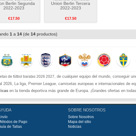
on Berlin Segunda
Union Berlin Tercera
2022-2023
2022-2023
€17.50
€17.50
ando
1
a
14
(de
14
productos)
, de cualquier equipo del mundo, conseguir un
etas de fútbol baratas 2026 2027
l 2026, La liga, Premier League, camisetas europeas e internacionales de equ
licas
en la tienda deportiva más grande de Europa. ¡Grandes ofertas en todas la
ecios más bajos!
tas de fútbol
, ​​Pantalones, equipaciones, camisetas y un portero a partir de
AYUDA
SOBRE NOSOTROS
res a €99.
Envío
Sobre Nosotros
Métodos de Pago
Mapa del sitio
uía de Tallas
Noticias