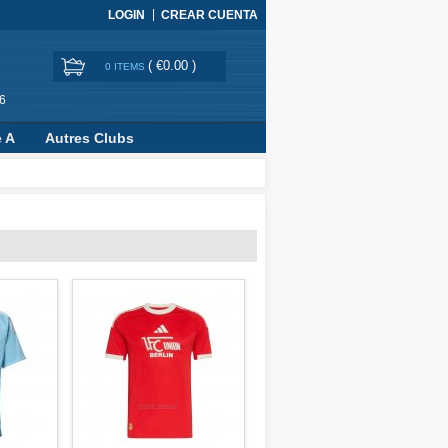
LOGIN
CREAR CUENTA
(
€0.00
)
0 ITEMS
6
e A
Autres Clubs