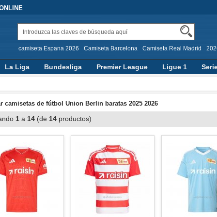
 ONLINE
camiseta Espana 2026
Camiseta Barcelona
Camiseta Real Madrid
202
La Liga
Bundesliga
Premier League
Ligue 1
Seri
 camisetas de fútbol Union Berlin baratas 2025 2026
ando
1
a
14
(de
14
productos)