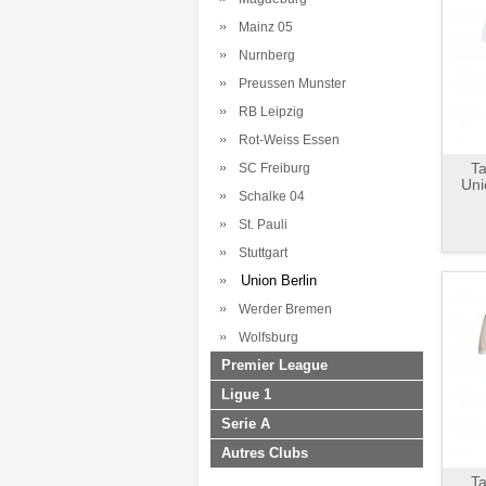
Mainz 05
Nurnberg
Preussen Munster
RB Leipzig
Rot-Weiss Essen
Ta
SC Freiburg
Uni
Schalke 04
St. Pauli
Stuttgart
Union Berlin
Werder Bremen
Wolfsburg
Premier League
Ligue 1
Serie A
Autres Clubs
Ta