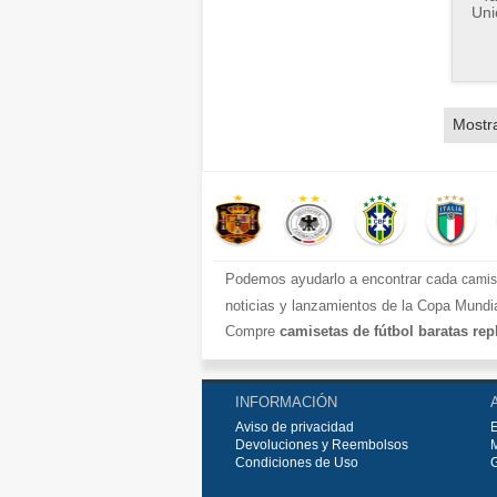
Uni
Mostr
Podemos ayudarlo a encontrar cada
camis
noticias y lanzamientos de la Copa Mundia
Compre
camisetas de fútbol baratas rep
europeos e internacionales, todo a los pr
Compre nuestra gran selección de
camise
INFORMACIÓN
rápido y envío gratuito en pedidos superio
Aviso de privacidad
Devoluciones y Reembolsos
Condiciones de Uso
G