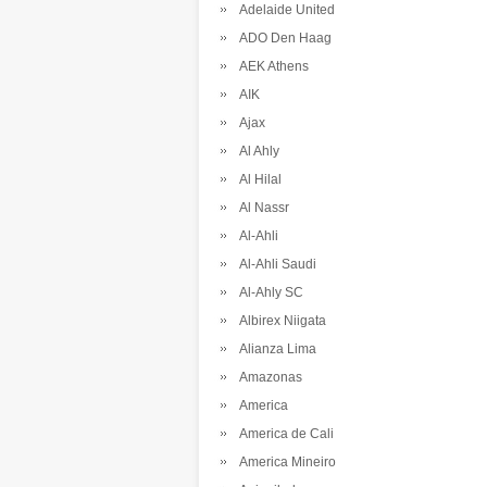
Adelaide United
ADO Den Haag
AEK Athens
AIK
Ajax
Al Ahly
Al Hilal
Al Nassr
Al-Ahli
Al-Ahli Saudi
Al-Ahly SC
Albirex Niigata
Alianza Lima
Amazonas
America
America de Cali
America Mineiro