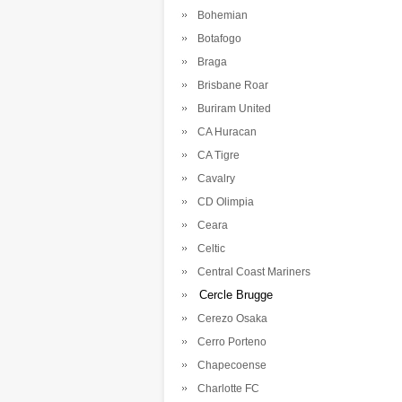
Bohemian
Botafogo
Braga
Brisbane Roar
Buriram United
CA Huracan
CA Tigre
Cavalry
CD Olimpia
Ceara
Celtic
Central Coast Mariners
Cercle Brugge
Cerezo Osaka
Cerro Porteno
Chapecoense
Charlotte FC