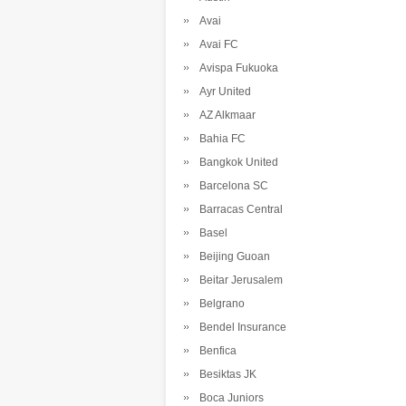
Avai
Avai FC
Avispa Fukuoka
Ayr United
AZ Alkmaar
Bahia FC
Bangkok United
Barcelona SC
Barracas Central
Basel
Beijing Guoan
Beitar Jerusalem
Belgrano
Bendel Insurance
Benfica
Besiktas JK
Boca Juniors