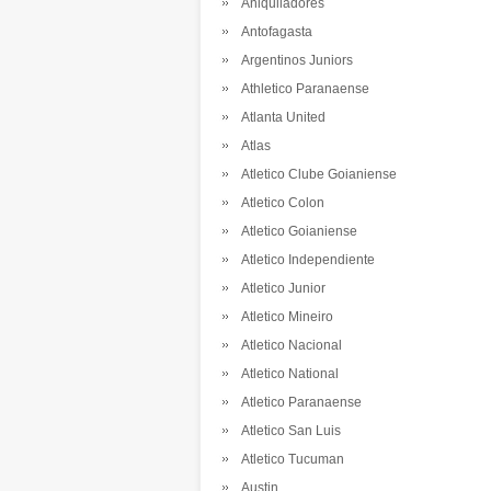
Aniquiladores
Antofagasta
Argentinos Juniors
Athletico Paranaense
Atlanta United
Atlas
Atletico Clube Goianiense
Atletico Colon
Atletico Goianiense
Atletico Independiente
Atletico Junior
Atletico Mineiro
Atletico Nacional
Atletico National
Atletico Paranaense
Atletico San Luis
Atletico Tucuman
Austin