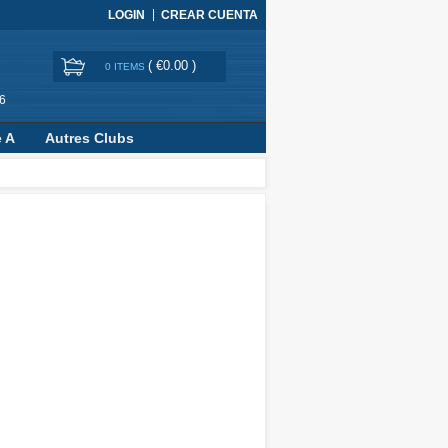
LOGIN
CREAR CUENTA
(
€0.00
)
0 ITEMS
6
e A
Autres Clubs