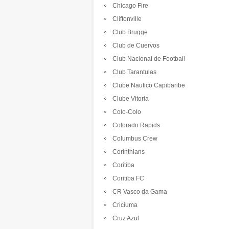
Chicago Fire
Cliftonville
Club Brugge
Club de Cuervos
Club Nacional de Football
Club Tarantulas
Clube Nautico Capibaribe
Clube Vitoria
Colo-Colo
Colorado Rapids
Columbus Crew
Corinthians
Coritiba
Coritiba FC
CR Vasco da Gama
Criciuma
Cruz Azul