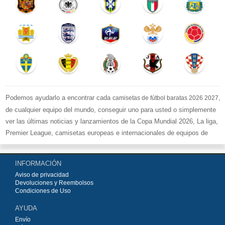
Podemos ayudarlo a encontrar cada
,
camisetas de fútbol baratas 2026 2027
de cualquier equipo del mundo, conseguir uno para usted o simplemente
ver las últimas noticias y lanzamientos de la Copa Mundial 2026, La liga,
Premier League, camisetas europeas e internacionales de equipos de
fútbol y kits.
Compre
camisetas de fútbol baratas replicas
en la tienda deportiva
INFORMACIÓN
más grande de Europa. ¡Grandes ofertas en todas las camisetas del club
Aviso de privacidad
de fútbol, ​​kits europeos e internacionales, todo a los precios más bajos!
Devoluciones y Reembolsos
Compre nuestra gran selección de
camisetas de fútbol
, ​​Pantalones,
Condiciones de Uso
equipaciones, camisetas y un portero a partir de €15.5. Diseños de fútbol
AYUDA
únicos. Envío rápido y envío gratuito en pedidos superiores a €99.
Envío