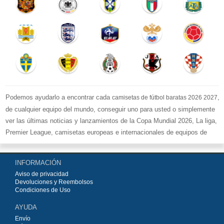
Podemos ayudarlo a encontrar cada
,
camisetas de fútbol baratas 2026 2027
de cualquier equipo del mundo, conseguir uno para usted o simplemente
ver las últimas noticias y lanzamientos de la Copa Mundial 2026, La liga,
Premier League, camisetas europeas e internacionales de equipos de
fútbol y kits.
Compre
camisetas de fútbol baratas replicas
en la tienda deportiva
INFORMACIÓN
más grande de Europa. ¡Grandes ofertas en todas las camisetas del club
Aviso de privacidad
de fútbol, ​​kits europeos e internacionales, todo a los precios más bajos!
Devoluciones y Reembolsos
Compre nuestra gran selección de
camisetas de fútbol
, ​​Pantalones,
Condiciones de Uso
equipaciones, camisetas y un portero a partir de €15.5. Diseños de fútbol
AYUDA
únicos. Envío rápido y envío gratuito en pedidos superiores a €99.
Envío