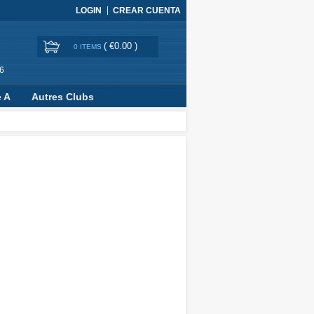
LOGIN
CREAR CUENTA
(
€0.00
)
0 ITEMS
6
e A
Autres Clubs