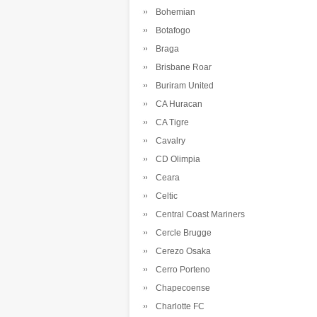
Bohemian
Botafogo
Braga
Brisbane Roar
Buriram United
CA Huracan
CA Tigre
Cavalry
CD Olimpia
Ceara
Celtic
Central Coast Mariners
Cercle Brugge
Cerezo Osaka
Cerro Porteno
Chapecoense
Charlotte FC