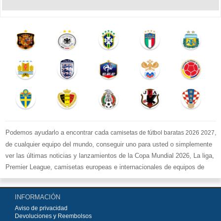
Podemos ayudarlo a encontrar cada
,
camisetas de fútbol baratas 2026 2027
de cualquier equipo del mundo, conseguir uno para usted o simplemente
ver las últimas noticias y lanzamientos de la Copa Mundial 2026, La liga,
Premier League, camisetas europeas e internacionales de equipos de
fútbol y kits.
Compre
camisetas de fútbol baratas replicas
en la tienda deportiva
INFORMACIÓN
más grande de Europa. ¡Grandes ofertas en todas las camisetas del club
Aviso de privacidad
de fútbol, ​​kits europeos e internacionales, todo a los precios más bajos!
Devoluciones y Reembolsos