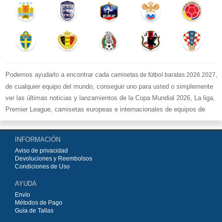
Podemos ayudarlo a encontrar cada
,
camisetas de fútbol baratas 2026 2027
de cualquier equipo del mundo, conseguir uno para usted o simplemente
ver las últimas noticias y lanzamientos de la Copa Mundial 2026, La liga,
Premier League, camisetas europeas e internacionales de equipos de
fútbol y kits.
Compre
camisetas de fútbol baratas replicas
en la tienda deportiva
INFORMACIÓN
más grande de Europa. ¡Grandes ofertas en todas las camisetas del club
Aviso de privacidad
de fútbol, ​​kits europeos e internacionales, todo a los precios más bajos!
Devoluciones y Reembolsos
Compre nuestra gran selección de
camisetas de fútbol
, ​​Pantalones,
Condiciones de Uso
equipaciones, camisetas y un portero a partir de €15.5. Diseños de fútbol
AYUDA
únicos. Envío rápido y envío gratuito en pedidos superiores a €99.
Envío
Métodos de Pago
Guía de Tallas