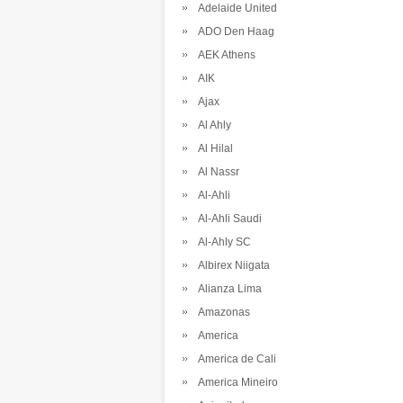
Adelaide United
ADO Den Haag
AEK Athens
AIK
Ajax
Al Ahly
Al Hilal
Al Nassr
Al-Ahli
Al-Ahli Saudi
Al-Ahly SC
Albirex Niigata
Alianza Lima
Amazonas
America
America de Cali
America Mineiro