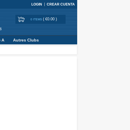
LOGIN
CREAR CUENTA
(
€0.00
)
0 ITEMS
6
e A
Autres Clubs