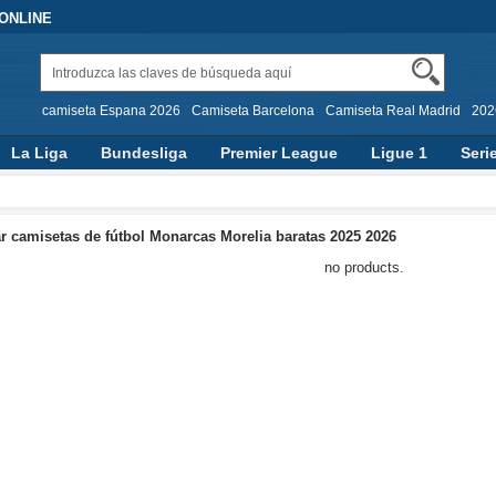
 ONLINE
camiseta Espana 2026
Camiseta Barcelona
Camiseta Real Madrid
202
La Liga
Bundesliga
Premier League
Ligue 1
Seri
 camisetas de fútbol Monarcas Morelia baratas 2025 2026
no products.