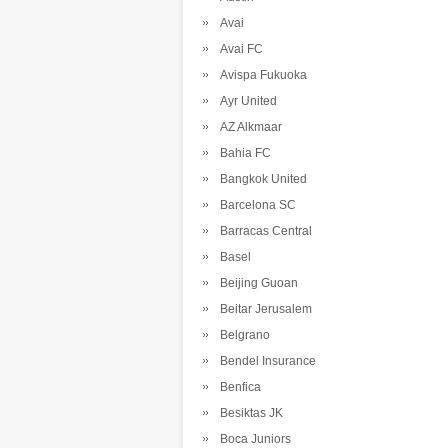
Avai
Avai FC
Avispa Fukuoka
Ayr United
AZ Alkmaar
Bahia FC
Bangkok United
Barcelona SC
Barracas Central
Basel
Beijing Guoan
Beitar Jerusalem
Belgrano
Bendel Insurance
Benfica
Besiktas JK
Boca Juniors