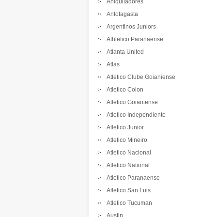
Aniquiladores
Antofagasta
Argentinos Juniors
Athletico Paranaense
Atlanta United
Atlas
Atletico Clube Goianiense
Atletico Colon
Atletico Goianiense
Atletico Independiente
Atletico Junior
Atletico Mineiro
Atletico Nacional
Atletico National
Atletico Paranaense
Atletico San Luis
Atletico Tucuman
Austin