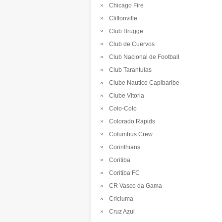
Chicago Fire
Cliftonville
Club Brugge
Club de Cuervos
Club Nacional de Football
Club Tarantulas
Clube Nautico Capibaribe
Clube Vitoria
Colo-Colo
Colorado Rapids
Columbus Crew
Corinthians
Coritiba
Coritiba FC
CR Vasco da Gama
Criciuma
Cruz Azul