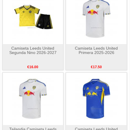
Camiseta Leeds United
Camiseta Leeds United
Segunda Nino 2026-2027
Primera 2025-2026
€16.00
€17.50
Tailandia Camiseta Leeds
Camiseta Leeds United