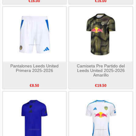
€16.00
€16.00
Pantalones Leeds United
Camiseta Pre Partido del
Primera 2025-2026
Leeds United 2025-2026
Amarillo
€8.50
€19.50