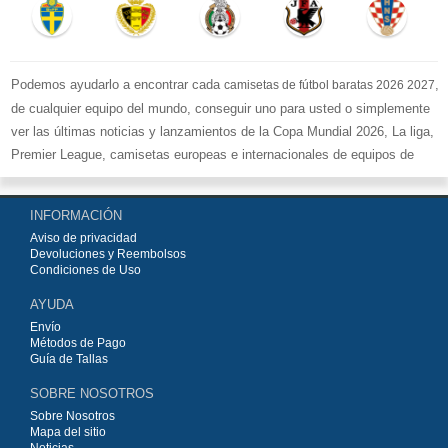
Podemos ayudarlo a encontrar cada
,
camisetas de fútbol baratas 2026 2027
de cualquier equipo del mundo, conseguir uno para usted o simplemente
ver las últimas noticias y lanzamientos de la Copa Mundial 2026, La liga,
Premier League, camisetas europeas e internacionales de equipos de
fútbol y kits.
Compre
camisetas de fútbol baratas replicas
en la tienda deportiva
INFORMACIÓN
más grande de Europa. ¡Grandes ofertas en todas las camisetas del club
Aviso de privacidad
de fútbol, ​​kits europeos e internacionales, todo a los precios más bajos!
Devoluciones y Reembolsos
Compre nuestra gran selección de
camisetas de fútbol
, ​​Pantalones,
Condiciones de Uso
equipaciones, camisetas y un portero a partir de €15.5. Diseños de fútbol
AYUDA
únicos. Envío rápido y envío gratuito en pedidos superiores a €99.
Envío
Métodos de Pago
Guía de Tallas
SOBRE NOSOTROS
Sobre Nosotros
Mapa del sitio
Noticias