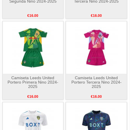
Segunda Nino 2024-2025
Tercera Nino 2024-2025
€16.00
€16.00
Camiseta Leeds United
Camiseta Leeds United
Portero Primera Nino 2024-
Portero Tercera Nino 2024-
2025
2025
€16.00
€16.00