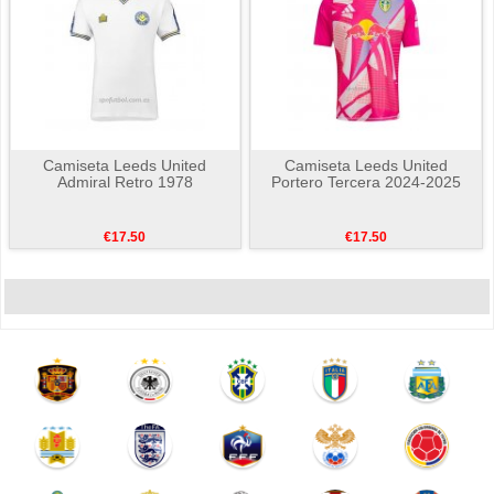
Camiseta Leeds United
Camiseta Leeds United
Admiral Retro 1978
Portero Tercera 2024-2025
€17.50
€17.50