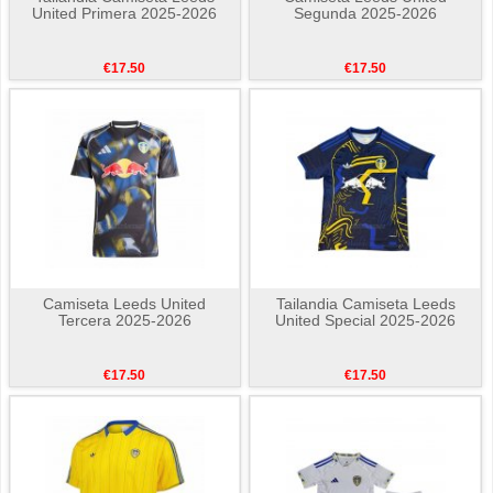
United Primera 2025-2026
Segunda 2025-2026
€17.50
€17.50
Camiseta Leeds United
Tailandia Camiseta Leeds
Tercera 2025-2026
United Special 2025-2026
€17.50
€17.50