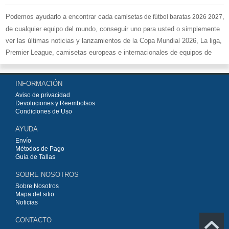
Podemos ayudarlo a encontrar cada
,
camisetas de fútbol baratas 2026 2027
de cualquier equipo del mundo, conseguir uno para usted o simplemente
ver las últimas noticias y lanzamientos de la Copa Mundial 2026, La liga,
Premier League, camisetas europeas e internacionales de equipos de
fútbol y kits.
Compre
camisetas de fútbol baratas replicas
en la tienda deportiva
INFORMACIÓN
más grande de Europa. ¡Grandes ofertas en todas las camisetas del club
Aviso de privacidad
de fútbol, ​​kits europeos e internacionales, todo a los precios más bajos!
Devoluciones y Reembolsos
Compre nuestra gran selección de
camisetas de fútbol
, ​​Pantalones,
Condiciones de Uso
equipaciones, camisetas y un portero a partir de €15.5. Diseños de fútbol
AYUDA
únicos. Envío rápido y envío gratuito en pedidos superiores a €99.
Envío
Métodos de Pago
Guía de Tallas
SOBRE NOSOTROS
Sobre Nosotros
Mapa del sitio
Noticias
CONTACTO